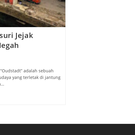
uri Jejak
Megah
 “Oudstadt” adalah sebuah
daya yang terletak di jantung
h…