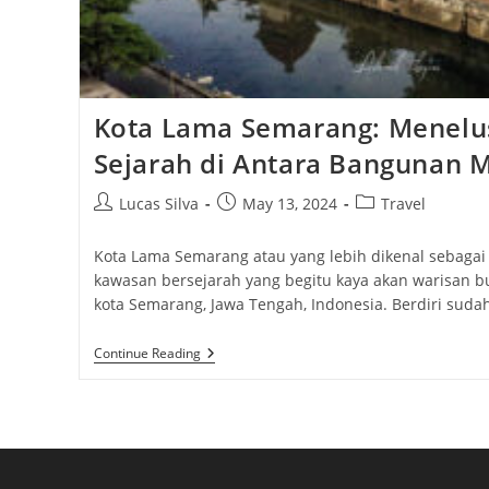
Kota Lama Semarang: Menelus
Sejarah di Antara Bangunan 
Post
Post
Post
Lucas Silva
May 13, 2024
Travel
author:
published:
category:
Kota Lama Semarang atau yang lebih dikenal sebagai
kawasan bersejarah yang begitu kaya akan warisan bu
kota Semarang, Jawa Tengah, Indonesia. Berdiri suda
Kota
Continue Reading
Lama
Semarang:
Menelusuri
Jejak
Sejarah
Di
Antara