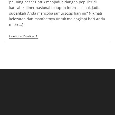
peluang besar untuk menjadi hidangan populer di
kancah kuliner nasional maupun internasional. Jadi,
sudahkah Anda mencoba jamursosis hari ini? Nikmati
kelezatan dan manfaatnya untuk melengkapi hari Anda
(more…)
Jamur
Continue Reading
Sosis:
Hidangan
Lezat
Dengan
Kombinasi
Sempurna