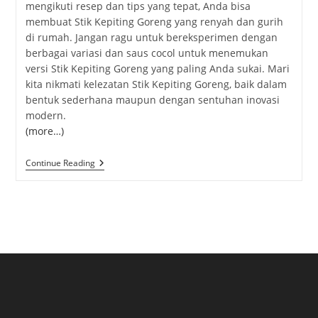
mengikuti resep dan tips yang tepat, Anda bisa
membuat Stik Kepiting Goreng yang renyah dan gurih
di rumah. Jangan ragu untuk bereksperimen dengan
berbagai variasi dan saus cocol untuk menemukan
versi Stik Kepiting Goreng yang paling Anda sukai. Mari
kita nikmati kelezatan Stik Kepiting Goreng, baik dalam
bentuk sederhana maupun dengan sentuhan inovasi
modern.
(more…)
Crab
Continue Reading
Stick
Goreng:
Camilan
Lezat
Dengan
Sensasi
Renyah
Dan
Gurih