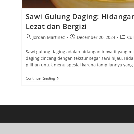
Sawi Gulung Daging: Hidangan
Lezat dan Bergizi
Post
Post
Post
Jordan Martinez
December 20, 2024
Cul
author:
published:
categor
Sawi gulung daging adalah hidangan inovatif yang m
daging cincang dengan tekstur segar sawi hijau. Hida
pilihan untuk menu spesial karena tampilannya yan
Sawi
Continue Reading
Gulung
Daging:
Hidangan
Kreatif
Yang
Lezat
Dan
Bergizi