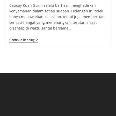
Capcay Kuah Gurih selalu berhasil menghadirkan
kenyamanan dalam setiap suapan. Hidangan ini tidak
hanya menawarkan kelezatan, tetapi juga memberikan
sensasi hangat yang menenangkan, terutama saat
disantap di waktu santai bersama…
Capcay
Continue Reading
Kuah
Gurih:
Sajian
Hangat
Yang
Menggugah
Selera
Di
Setiap
Suapan