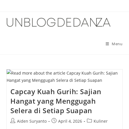
Skip
to
content
Menu
Capcay Kuah Gurih: Sajian
Hangat yang Menggugah
Selera di Setiap Suapan
Post
Post
Post
Aiden Suryanto
April 4, 2026
Kuliner
author:
published:
category: