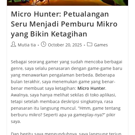
Micro Hunter: Petualangan
Seru Menjadi Pemburu Mikro
yang Bikin Ketagihan
Post
Post
Post
Mutia tia
October 20, 2025
Games
author:
published:
category:
Sebagai seorang gamer yang sudah mencoba berbagai
genre, saya selalu penasaran dengan game-game baru
yang menawarkan pengalaman berbeda. Beberapa
bulan terakhir, saya menemukan game yang benar-
benar membuat saya ketagihan:
Micro Hunter
.
Awalnya, saya hanya melihat sekilas di toko aplikasi,
tetapi setelah membaca deskripsi singkatnya, rasa
penasaran itu langsung muncul. “Hmm, game tentang
berburu mikro? Seperti apa ya gameplay-nya?” pikir
saya.
Dan begitu saya mengunduhnya, saya langsung terjun