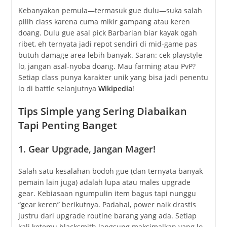
Kebanyakan pemula—termasuk gue dulu—suka salah
pilih class karena cuma mikir gampang atau keren
doang. Dulu gue asal pick Barbarian biar kayak ogah
ribet, eh ternyata jadi repot sendiri di mid-game pas
butuh damage area lebih banyak. Saran: cek playstyle
lo, jangan asal-nyoba doang. Mau farming atau PvP?
Setiap class punya karakter unik yang bisa jadi penentu
lo di battle selanjutnya
Wikipedia
!
Tips Simple yang Sering Diabaikan
Tapi Penting Banget
1. Gear Upgrade, Jangan Mager!
Salah satu kesalahan bodoh gue (dan ternyata banyak
pemain lain juga) adalah lupa atau males upgrade
gear. Kebiasaan ngumpulin item bagus tapi nunggu
“gear keren” berikutnya. Padahal, power naik drastis
justru dari upgrade routine barang yang ada. Setiap
kali ketemu blacksmith langsung maksimalkan yang lo