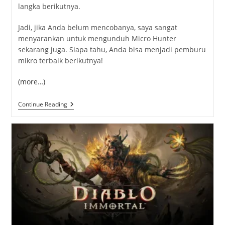
langka berikutnya.
Jadi, jika Anda belum mencobanya, saya sangat
menyarankan untuk mengunduh Micro Hunter
sekarang juga. Siapa tahu, Anda bisa menjadi pemburu
mikro terbaik berikutnya!
(more…)
Micro
Continue Reading
Hunter:
Petualangan
Seru
Menjadi
Pemburu
Mikro
Yang
Bikin
Ketagihan