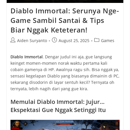
Diablo Immortal: Serunya Nge-
Game Sambil Santai & Tips
Biar Nggak Keteteran!
Post
Post
Post
Aiden Suryanto
August 25, 2025
Games
author:
published:
category:
Diablo Immortal
. Dengar judul ini aja, gue langsung
keinget momen-momen norak waktu pertama kali
cobain gamenya di HP. Awalnya ragu sih. Bisa nggak ya,
sensasi kegelapan Diablo yang biasanya dimainin di PC,
sekarang disodorin di layar sentuh kecil? Ternyata oh
ternyata, lebih nagih dari yang gue kira.
Memulai Diablo Immortal: Jujur…
Ekspektasi Gue Nggak Setinggi Itu