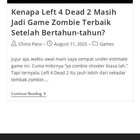
Kenapa Left 4 Dead 2 Masih
Jadi Game Zombie Terbaik
Setelah Bertahun-tahun?
Post
Post
Post
Chino Paco
August 11, 2025
Games
author:
published:
category:
Jujur aja, waktu awal main saya sempat under-estimate
game ini. Cuma mikirnya “ya zombie shooter biasa lah.”
Tapi ternyata, Left 4 Dead 2 itu jauh lebih dari sekadar
tembak zombie.…
Kenapa
Continue Reading
Left
4
Dead
2
Masih
Jadi
Game
Zombie
Terbaik