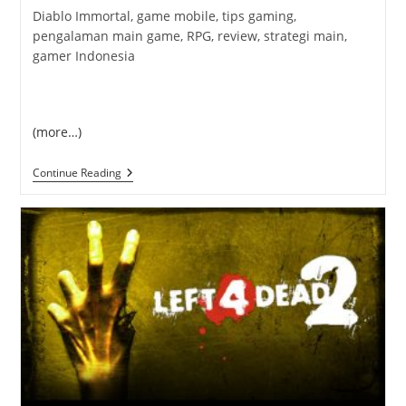
Diablo Immortal, game mobile, tips gaming,
pengalaman main game, RPG, review, strategi main,
gamer Indonesia
(more…)
Diablo
Continue Reading
Immortal:
Serunya
Nge-
Game
Sambil
Santai
&
Tips
Biar
Nggak
Keteteran!