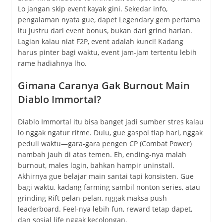
Lo jangan skip event kayak gini. Sekedar info,
pengalaman nyata gue, dapet Legendary gem pertama
itu justru dari event bonus, bukan dari grind harian.
Lagian kalau niat F2P, event adalah kunci! Kadang
harus pinter bagi waktu, event jam-jam tertentu lebih
rame hadiahnya lho.
Gimana Caranya Gak Burnout Main
Diablo Immortal?
Diablo Immortal itu bisa banget jadi sumber stres kalau
lo nggak ngatur ritme. Dulu, gue gaspol tiap hari, nggak
peduli waktu—gara-gara pengen CP (Combat Power)
nambah jauh di atas temen. Eh, ending-nya malah
burnout, males login, bahkan hampir uninstall.
Akhirnya gue belajar main santai tapi konsisten. Gue
bagi waktu, kadang farming sambil nonton series, atau
grinding Rift pelan-pelan, nggak maksa push
leaderboard. Feel-nya lebih fun, reward tetap dapet,
dan sosial life nggak kecolongan.