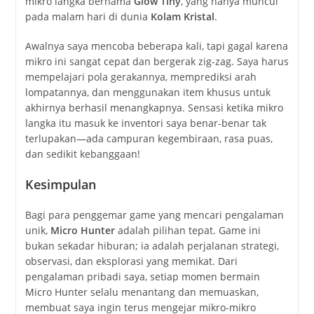
mikro langka bernama
Glow Tiny
, yang hanya muncul
pada malam hari di dunia
Kolam Kristal
.
Awalnya saya mencoba beberapa kali, tapi gagal karena
mikro ini sangat cepat dan bergerak zig-zag. Saya harus
mempelajari pola gerakannya, memprediksi arah
lompatannya, dan menggunakan item khusus untuk
akhirnya berhasil menangkapnya. Sensasi ketika mikro
langka itu masuk ke inventori saya benar-benar tak
terlupakan—ada campuran kegembiraan, rasa puas,
dan sedikit kebanggaan!
Kesimpulan
Bagi para penggemar game yang mencari pengalaman
unik,
Micro Hunter
adalah pilihan tepat. Game ini
bukan sekadar hiburan; ia adalah perjalanan strategi,
observasi, dan eksplorasi yang memikat. Dari
pengalaman pribadi saya, setiap momen bermain
Micro Hunter selalu menantang dan memuaskan,
membuat saya ingin terus mengejar mikro-mikro