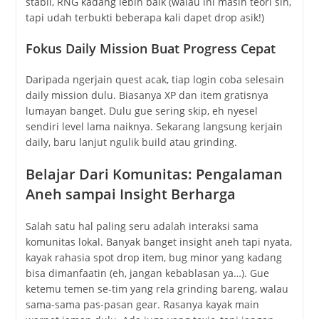
stabil, RNG kadang lebih baik (walau ini masih teori sih,
tapi udah terbukti beberapa kali dapet drop asik!)
Fokus Daily Mission Buat Progress Cepat
Daripada ngerjain quest acak, tiap login coba selesain
daily mission dulu. Biasanya XP dan item gratisnya
lumayan banget. Dulu gue sering skip, eh nyesel
sendiri level lama naiknya. Sekarang langsung kerjain
daily, baru lanjut ngulik build atau grinding.
Belajar Dari Komunitas: Pengalaman
Aneh sampai Insight Berharga
Salah satu hal paling seru adalah interaksi sama
komunitas lokal. Banyak banget insight aneh tapi nyata,
kayak rahasia spot drop item, bug minor yang kadang
bisa dimanfaatin (eh, jangan kebablasan ya…). Gue
ketemu temen se-tim yang rela grinding bareng, walau
sama-sama pas-pasan gear. Rasanya kayak main