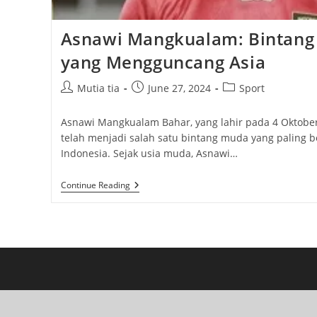
Asnawi Mangkualam: Bintang
yang Mengguncang Asia
Post
Post
Post
Mutia tia
June 27, 2024
Sport
author:
published:
category:
Asnawi Mangkualam Bahar, yang lahir pada 4 Oktober
telah menjadi salah satu bintang muda yang paling b
Indonesia. Sejak usia muda, Asnawi…
Asnawi
Continue Reading
Mangkualam:
Bintang
Muda
Indonesia
Yang
Mengguncang
Asia