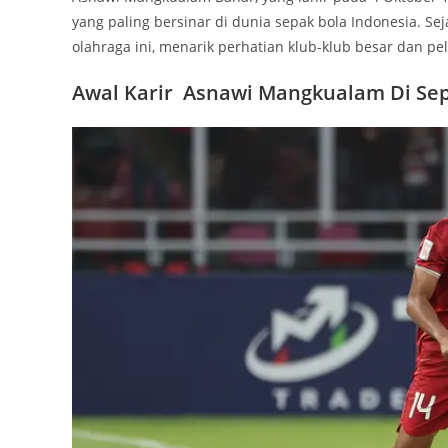
yang paling bersinar di dunia sepak bola Indonesia. S
olahraga ini, menarik perhatian klub-klub besar dan pel
Awal Karir Asnawi Mangkualam Di Sep