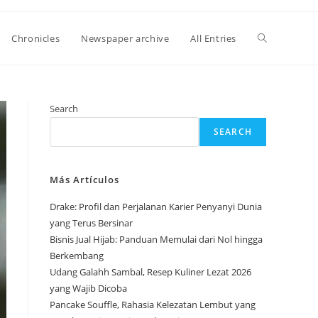
Toggle
Chronicles
Newspaper archive
All Entries
website
Search
SEARCH
search
Más Artículos
Drake: Profil dan Perjalanan Karier Penyanyi Dunia
yang Terus Bersinar
Bisnis Jual Hijab: Panduan Memulai dari Nol hingga
Berkembang
Udang Galahh Sambal, Resep Kuliner Lezat 2026
yang Wajib Dicoba
Pancake Souffle, Rahasia Kelezatan Lembut yang