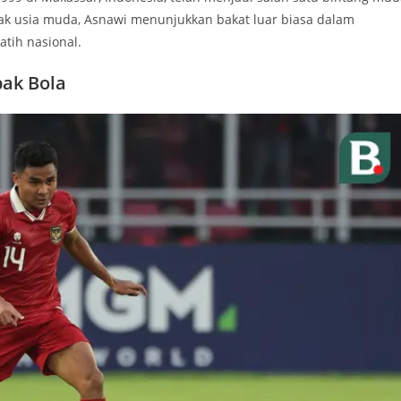
ejak usia muda, Asnawi menunjukkan bakat luar biasa dalam
atih nasional.
ak Bola