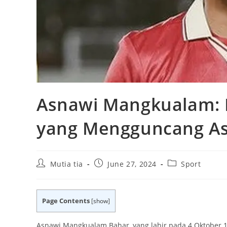
Asnawi Mangkualam: 
yang Mengguncang As
Post
Post
Post
Mutia tia
June 27, 2024
Sport
author:
published:
category:
Page Contents
[
show
]
Asnawi Mangkualam Bahar, yang lahir pada 4 Oktober 1