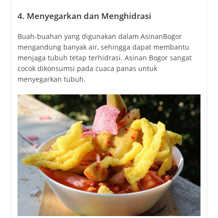
4.
Menyegarkan dan Menghidrasi
Buah-buahan yang digunakan dalam AsinanBogor
mengandung banyak air, sehingga dapat membantu
menjaga tubuh tetap terhidrasi. Asinan Bogor sangat
cocok dikonsumsi pada cuaca panas untuk
menyegarkan tubuh.