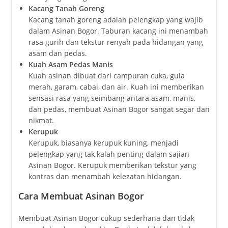
Kacang Tanah Goreng
Kacang tanah goreng adalah pelengkap yang wajib
dalam Asinan Bogor. Taburan kacang ini menambah
rasa gurih dan tekstur renyah pada hidangan yang
asam dan pedas.
Kuah Asam Pedas Manis
Kuah asinan dibuat dari campuran cuka, gula
merah, garam, cabai, dan air. Kuah ini memberikan
sensasi rasa yang seimbang antara asam, manis,
dan pedas, membuat Asinan Bogor sangat segar dan
nikmat.
Kerupuk
Kerupuk, biasanya kerupuk kuning, menjadi
pelengkap yang tak kalah penting dalam sajian
Asinan Bogor. Kerupuk memberikan tekstur yang
kontras dan menambah kelezatan hidangan.
Cara Membuat Asinan Bogor
Membuat Asinan Bogor cukup sederhana dan tidak