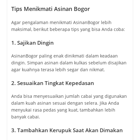
Tips Menikmati Asinan Bogor
Agar pengalaman menikmati AsinanBogor lebih
maksimal, berikut beberapa tips yang bisa Anda coba:
1.
Sajikan Dingin
AsinanBogor paling enak dinikmati dalam keadaan
dingin. Simpan asinan dalam kulkas sebelum disajikan
agar kuahnya terasa lebih segar dan nikmat.
2.
Sesuaikan Tingkat Kepedasan
Anda bisa menyesuaikan jumlah cabai yang digunakan
dalam kuah asinan sesuai dengan selera. Jika Anda
menyukai rasa pedas yang kuat, tambahkan lebih
banyak cabai.
3.
Tambahkan Kerupuk Saat Akan Dimakan