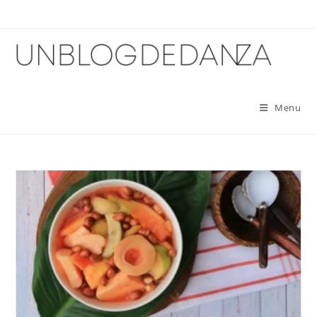
Skip
to
content
Menu