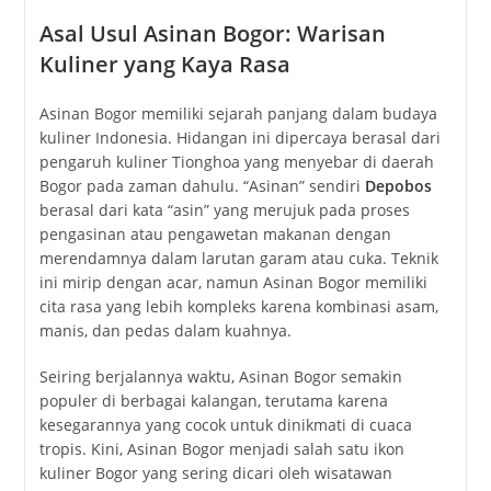
Asal Usul Asinan Bogor: Warisan
Kuliner yang Kaya Rasa
Asinan Bogor memiliki sejarah panjang dalam budaya
kuliner Indonesia. Hidangan ini dipercaya berasal dari
pengaruh kuliner Tionghoa yang menyebar di daerah
Bogor pada zaman dahulu. “Asinan” sendiri
Depobos
berasal dari kata “asin” yang merujuk pada proses
pengasinan atau pengawetan makanan dengan
merendamnya dalam larutan garam atau cuka. Teknik
ini mirip dengan acar, namun Asinan Bogor memiliki
cita rasa yang lebih kompleks karena kombinasi asam,
manis, dan pedas dalam kuahnya.
Seiring berjalannya waktu, Asinan Bogor semakin
populer di berbagai kalangan, terutama karena
kesegarannya yang cocok untuk dinikmati di cuaca
tropis. Kini, Asinan Bogor menjadi salah satu ikon
kuliner Bogor yang sering dicari oleh wisatawan