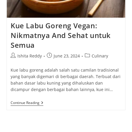
Kue Labu Goreng Vegan:
Nikmatnya And Sehat untuk
Semua
Post
Post
Post
Ishita Reddy
June 23, 2024
Culinary
author:
published:
category:
Kue labu goreng adalah salah satu camilan tradisional
yang banyak digemari di berbagai daerah. Terbuat dari
bahan dasar labu kuning yang dihaluskan dan
dicampur dengan berbagai bahan lainnya, kue ini…
Kue
Continue Reading
Labu
Goreng
Vegan:
Nikmatnya
And
Sehat