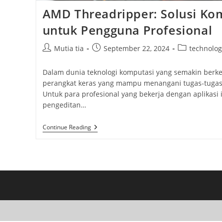
AMD Threadripper: Solusi Ko
untuk Pengguna Profesional
Post
Post
Post
Mutia tia
September 22, 2024
technolog
author:
published:
category:
Dalam dunia teknologi komputasi yang semakin ber
perangkat keras yang mampu menangani tugas-tugas
Untuk para profesional yang bekerja dengan aplikasi i
pengeditan…
AMD
Continue Reading
Threadripper:
Solusi
Komputasi
Extreme
Untuk
Pengguna
Profesional