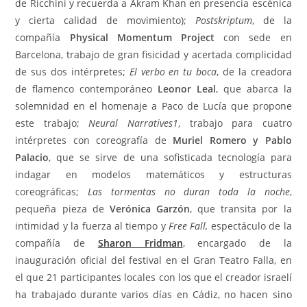
de Ricchini y recuerda a Akram Khan en presencia escénica
y cierta calidad de movimiento);
Postskriptum
, de la
compañía
Physical Momentum Project
con sede en
Barcelona, trabajo de gran fisicidad y acertada complicidad
de sus dos intérpretes;
El verbo en tu boca
, de la creadora
de flamenco contemporáneo
Leonor Leal
, que abarca la
solemnidad en el homenaje a Paco de Lucía que propone
este trabajo;
Neural Narratives1
, trabajo para cuatro
intérpretes con coreografía de
Muriel Romero y Pablo
Palacio
, que se sirve de una sofisticada tecnología para
indagar en modelos matemáticos y estructuras
coreográficas;
Las tormentas no duran toda la noche
,
pequeña pieza de
Verónica Garzón
, que transita por la
intimidad y la fuerza al tiempo y
Free Fall,
espectáculo de la
compañía de
Sharon Fridman
, encargado de la
inauguración oficial del festival en el Gran Teatro Falla, en
el que 21 participantes locales con los que el creador israelí
ha trabajado durante varios días en Cádiz, no hacen sino