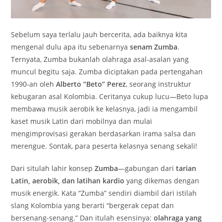
Sebelum saya terlalu jauh bercerita, ada baiknya kita
mengenal dulu apa itu sebenarnya
senam Zumba
.
Ternyata, Zumba bukanlah olahraga asal-asalan yang
muncul begitu saja. Zumba diciptakan pada pertengahan
1990-an oleh
Alberto “Beto” Perez
, seorang instruktur
kebugaran asal Kolombia. Ceritanya cukup lucu—Beto lupa
membawa musik aerobik ke kelasnya, jadi ia mengambil
kaset musik Latin dari mobilnya dan mulai
mengimprovisasi gerakan berdasarkan irama salsa dan
merengue. Sontak, para peserta kelasnya senang sekali!
Dari situlah lahir konsep
Zumba
—gabungan dari
tarian
Latin, aerobik, dan latihan kardio
yang dikemas dengan
musik energik. Kata “Zumba” sendiri diambil dari istilah
slang Kolombia yang berarti “bergerak cepat dan
bersenang-senang.” Dan itulah esensinya:
olahraga yang