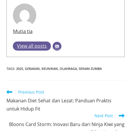
Mutia tia
View all posts
TAGS
:
2025
,
GERAKAN
,
KEUNIKAN
,
OLAHRAGA
,
SENAM ZUMBA
Read
Previous Post
more
Makanan Diet Sehat dan Lezat: Panduan Praktis
articles
untuk Hidup Fit
Next Post
Bloons Card Storm: Inovasi Baru dari Ninja Kiwi yang