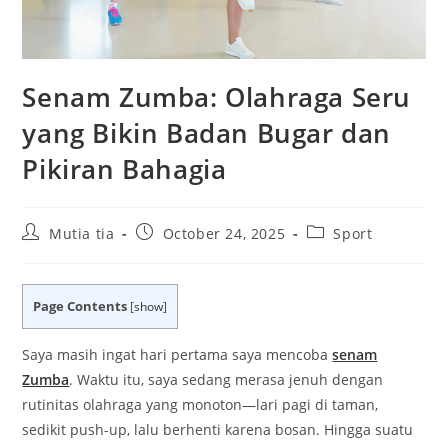
Senam Zumba: Olahraga Seru
yang Bikin Badan Bugar dan
Pikiran Bahagia
Post
Post
Post
Mutia tia
October 24, 2025
Sport
author:
published:
category:
Page Contents
[
show
]
Saya masih ingat hari pertama saya mencoba
senam
Zumba
. Waktu itu, saya sedang merasa jenuh dengan
rutinitas olahraga yang monoton—lari pagi di taman,
sedikit push-up, lalu berhenti karena bosan. Hingga suatu