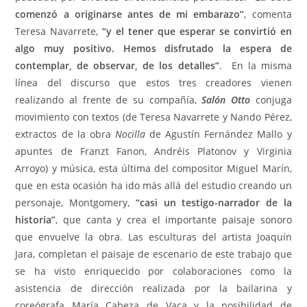
comenzó a originarse antes de mi embarazo”
, comenta
Teresa Navarrete,
“y el tener que esperar se convirtió en
algo muy positivo. Hemos disfrutado la espera de
contemplar, de observar, de los detalles”
. En la misma
línea del discurso que estos tres creadores vienen
realizando al frente de su compañía,
Salón Otto
conjuga
movimiento con textos (de Teresa Navarrete y Nando Pérez,
extractos de la obra
Nocilla
de Agustín Fernández Mallo y
apuntes de Franzt Fanon, Andréis Platonov y Virginia
Arroyo) y música, esta última del compositor Miguel Marín,
que en esta ocasión ha ido más allá del estudio creando un
personaje, Montgomery,
“casi un testigo-narrador de la
historia”
, que canta y crea el importante paisaje sonoro
que envuelve la obra. Las esculturas del artista Joaquín
Jara, completan el paisaje de escenario de este trabajo que
se ha visto enriquecido por colaboraciones como la
asistencia de dirección realizada por la bailarina y
coreógrafa María Cabeza de Vaca y la posibilidad de