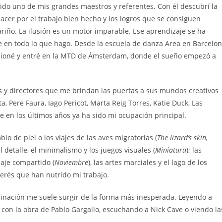
sido uno de mis grandes maestros y referentes. Con él descubrí la
lacer por el trabajo bien hecho y los logros que se consiguen
riño. La ilusión es un motor imparable. Ese aprendizaje se ha
e en todo lo que hago. Desde la escuela de danza Area en Barcelo
icioné y entré en la MTD de Ámsterdam, donde el sueño empezó a
s y directores que me brindan las puertas a sus mundos creativos
ta, Pere Faura, Iago Pericot, Marta Reig Torres, Katie Duck, Las
e en los últimos años ya ha sido mi ocupación principal.
io de piel o los viajes de las aves migratorias (
The lizard’s skin,
 el detalle, el minimalismo y los juegos visuales (
Miniatura
); las
saje compartido (
Noviembre
), las artes marciales y el lago de los
terés que han nutrido mi trabajo.
aginación me suele surgir de la forma más inesperada. Leyendo a
s con la obra de Pablo Gargallo, escuchando a Nick Cave o viendo la