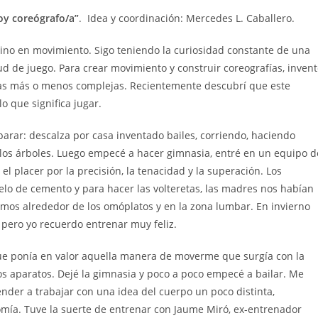
oy coreógrafo/a”
. Idea y coordinación: Mercedes L. Caballero.
gino en movimiento. Sigo teniendo la curiosidad constante de una
tud de juego. Para crear movimiento y construir coreografías, inven
glas más o menos complejas. Recientemente descubrí que este
o que significa jugar.
ar: descalza por casa inventado bailes, corriendo, haciendo
a los árboles. Luego empecé a hacer gimnasia, entré en un equipo d
l placer por la precisión, la tenacidad y la superación. Los
o de cemento y para hacer las volteretas, las madres nos habían
os alrededor de los omóplatos y en la zona lumbar. En invierno
, pero yo recuerdo entrenar muy feliz.
ue ponía en valor aquella manera de moverme que surgía con la
los aparatos. Dejé la gimnasia y poco a poco empecé a bailar. Me
der a trabajar con una idea del cuerpo un poco distinta,
omía. Tuve la suerte de entrenar con Jaume Miró, ex-entrenador