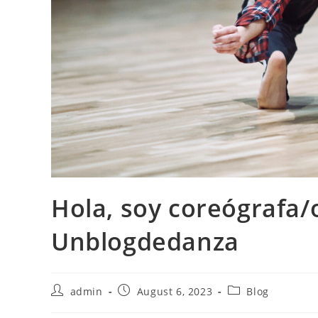
Hola, soy coreógrafa/
Unblogdedanza
Post
Post
Post
admin
August 6, 2023
Blog
author:
published:
category: