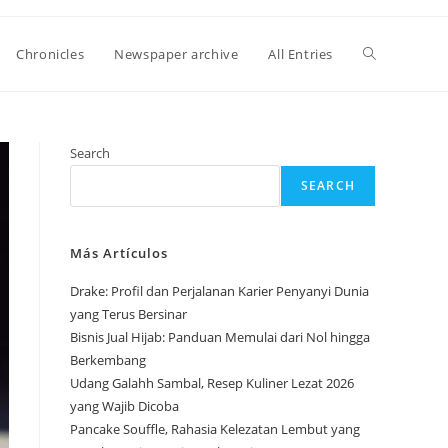
Toggle
Chronicles
Newspaper archive
All Entries
website
Search
SEARCH
search
Más Artículos
Drake: Profil dan Perjalanan Karier Penyanyi Dunia
yang Terus Bersinar
Bisnis Jual Hijab: Panduan Memulai dari Nol hingga
Berkembang
Udang Galahh Sambal, Resep Kuliner Lezat 2026
yang Wajib Dicoba
Pancake Souffle, Rahasia Kelezatan Lembut yang