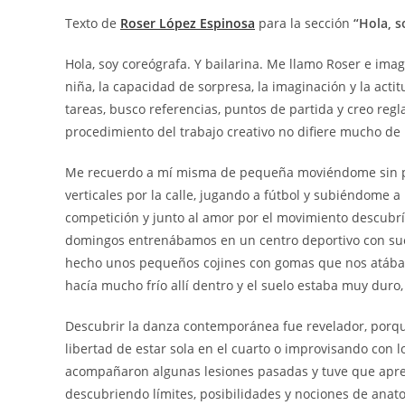
Texto de
Roser López Espinosa
para la sección
“Hola, s
Hola, soy coreógrafa. Y bailarina. Me llamo Roser e ima
niña, la capacidad de sorpresa, la imaginación y la acti
tareas, busco referencias, puntos de partida y creo re
procedimiento del trabajo creativo no difiere mucho de l
Me recuerdo a mí misma de pequeña moviéndome sin par
verticales por la calle, jugando a fútbol y subiéndome 
competición y junto al amor por el movimiento descubrí e
domingos entrenábamos en un centro deportivo con suel
hecho unos pequeños cojines con gomas que nos atábam
hacía mucho frío allí dentro y el suelo estaba muy duro
Descubrir la danza contemporánea fue revelador, porq
libertad de estar sola en el cuarto o improvisando con 
acompañaron algunas lesiones pasadas y tuve que apren
descubriendo límites, posibilidades y nociones de anat