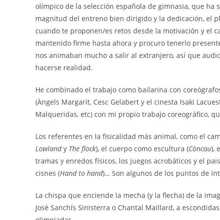
olímpico de la selección española de gimnasia, que ha 
magnitud del entreno bien dirigido y la dedicación, el p
cuando te proponen/es retos desde la motivación y el ca
mantenido firme hasta ahora y procuro tenerlo present
nos animaban mucho a salir al extranjero, así que aud
hacerse realidad.
He combinado el trabajo como bailarina con coreógrafo
(Àngels Margarit, Cesc Gelabert y el cinesta Isaki Lacues
Malqueridas, etc) con mi propio trabajo coreográfico, qu
Los referentes en la fisicalidad más animal, como el camb
Lowland
y
The flock
), el cuerpo como escultura (
Còncau
),
tramas y enredos físicos, los juegos acrobáticos y el pai
cisnes (
Hand to hand
)… Son algunos de los puntos de in
La chispa que enciende la mecha (y la flecha) de la im
José Sanchís Sinisterra o Chantal Maillard, a escondida
olimpiadas.