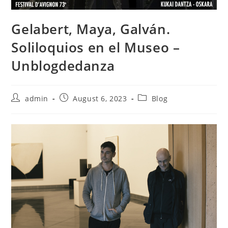
Gelabert, Maya, Galván.
Soliloquios en el Museo –
Unblogdedanza
Post
Post
Post
admin
August 6, 2023
Blog
author:
published:
category: