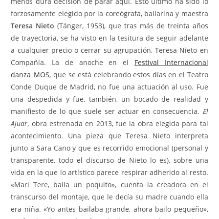
menos dura decisión de parar aquí. Esto último ha sido lo
forzosamente elegido por la coreógrafa, bailarina y maestra
Teresa Nieto
(Tánger, 1953), que tras más de treinta años
de trayectoria, se ha visto en la tesitura de seguir adelante
a cualquier precio o cerrar su agrupación, Teresa Nieto en
Compañía. La de anoche en el
Festival Internacional
danza_MOS
, que se está celebrando estos días en el Teatro
Conde Duque de Madrid, no fue una actuación al uso. Fue
una despedida y fue, también, un bocado de realidad y
manifiesto de lo que suele ser actuar en consecuencia.
El
Ajuar
, obra estrenada en 2013, fue la obra elegida para tal
acontecimiento. Una pieza que Teresa Nieto interpreta
junto a Sara Cano y que es recorrido emocional (personal y
transparente, todo el discurso de Nieto lo es), sobre una
vida en la que lo artístico parece respirar adherido al resto.
«Mari Tere, baila un poquito», cuenta la creadora en el
transcurso del montaje, que le decía su madre cuando ella
era niña. «Yo antes bailaba grande, ahora bailo pequeño»,