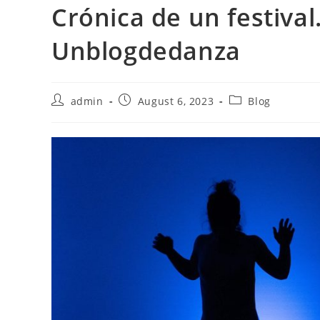
Crónica de un festival
Unblogdedanza
Post
Post
Post
admin
August 6, 2023
Blog
author:
published:
category: