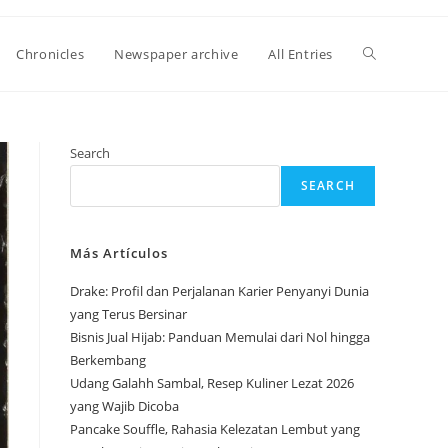
Toggle
Chronicles
Newspaper archive
All Entries
website
Search
SEARCH
search
Más Artículos
Drake: Profil dan Perjalanan Karier Penyanyi Dunia
yang Terus Bersinar
Bisnis Jual Hijab: Panduan Memulai dari Nol hingga
Berkembang
Udang Galahh Sambal, Resep Kuliner Lezat 2026
yang Wajib Dicoba
Pancake Souffle, Rahasia Kelezatan Lembut yang