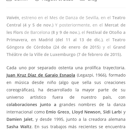
author:
published:
category:
Vaivén
,
estreno en el Mes de Danza de Sevilla, en el
Teatro
Central (4 y 5 de nov.)
Y posteriormente, en el
Mercat de
les Flors
de Barcelona (
8 y 9 de nov.
), el
Festival de Otoño a
Primavera, en Madrid (del 11 al 13 de dic.)
, el
Teatro
Góngora de Córdoba (24 de enero de 2015
) y el
Grand
Théâtre de la Ville de Luxemburgo (7 de febrero de 2015).
Cada uno por separado ostenta una prolífica trayectoria.
Juan Kruz Díaz de Garaio Esnaola
(Legazpi, 1966), formado
en música desde niño (algo que sella sus creaciones
coreográficas), ha desarrollado la mayor parte de su
universo artístico fuera de nuestro país, con
colaboraciones
junto a
grandes nombres de la danza
internacional como
Emio Greco, Lloyd Newson, Sidi Larb
i y
Damien Jalet
, y desde 1995, junto a la creadora alemana
Sasha Waltz
. En sus trabajos más recientes se encuentra