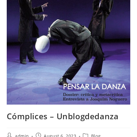
Cómplices – Unblogdedanza
Post
Post
Post
admin
August 6, 2023
Blog