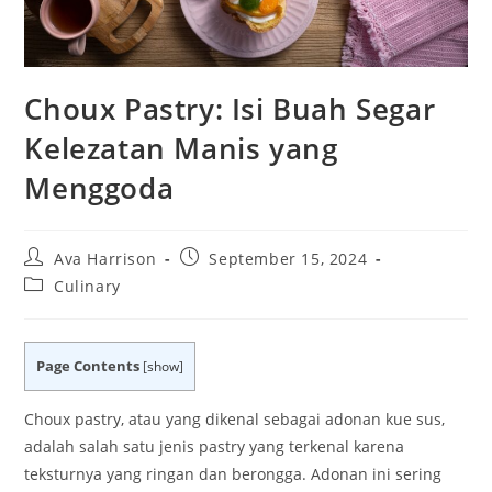
Choux Pastry: Isi Buah Segar
Kelezatan Manis yang
Menggoda
Post
Post
Ava Harrison
September 15, 2024
author:
published:
Post
Culinary
category:
Page Contents
[
show
]
Choux pastry, atau yang dikenal sebagai adonan kue sus,
adalah salah satu jenis pastry yang terkenal karena
teksturnya yang ringan dan berongga. Adonan ini sering