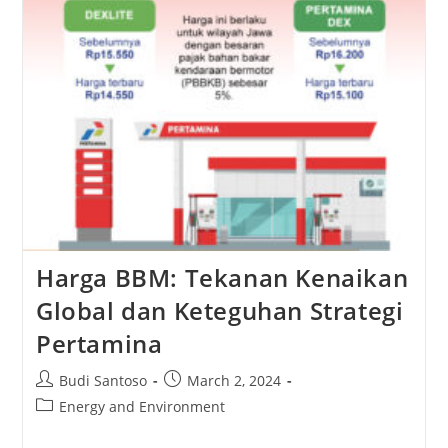
Harga BBM: Tekanan Kenaikan
Global dan Keteguhan Strategi
Pertamina
Post
Post
Budi Santoso
March 2, 2024
author:
published:
Post
Energy and Environment
category: