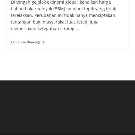
Di tengah gejolak ekonomi global, kenaikan harga
bahan bakar minyak (BBM) menjadi topik yang tidak
terelakkan. Perubahan ini tidak hanya menciptakan
tantangan bagi masyarakat luas tetapi juga
memerlukan keteguhan strategi…
Harga
Continue Reading
BBM:
Tekanan
Kenaikan
Global
Dan
Keteguhan
Strategi
Pertamina