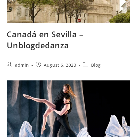
Canadá en Sevilla –
Unblogdedanza
Post
Post
Post
admin
August 6, 2023
Blog
author:
published:
category: