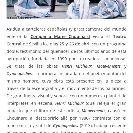
Asidua a carteleras españolas (y practicamente del mundo
entero) la
Compañía Marie Chouinard
visita el
Teatro
Central
de Sevilla los días
25 y 26 de abril
con un programa
doble, testimonio del quehacer de los últimos años de esta
agrupación
, fundada en 1990 por la creadora canadiense.
Se trata de las obras
Henri Michaux. Mouvements
y
Gymnopédies
. La primera, inspirada en el poeta y pintor del
mismo nombre, cuya obra está presente en la pieza a
través de la escenografía y el movimiento de los bailarines.
De gran fuerza visual y sonora, con un numeroso plantel de
intérpretes en escena,
Henri Michaux
(
que refleja el gran
impacto que el libro de este artista,
Mouvements
, causó en
Chouinard al descubrirlo allá por 1980), contrasta con el
tono onírico y sutil de
Gymnopédies
(2013), trabajo reciente
hilvanado con dúos de intérpretes conducidos por la