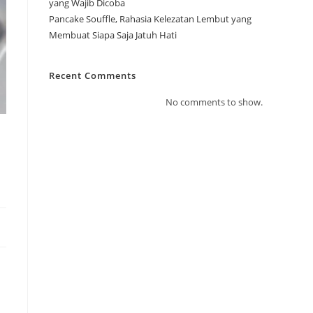
yang Wajib Dicoba
Pancake Souffle, Rahasia Kelezatan Lembut yang
Membuat Siapa Saja Jatuh Hati
Recent Comments
No comments to show.