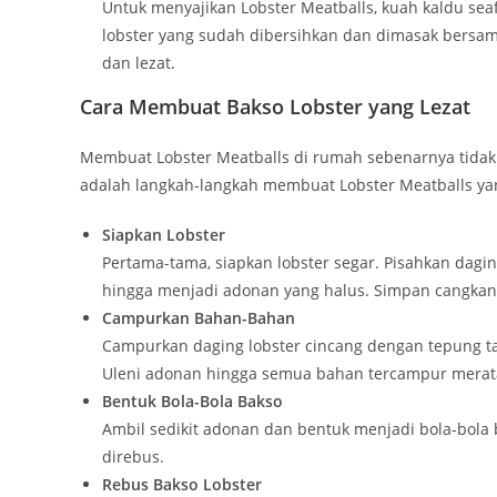
Untuk menyajikan Lobster Meatballs, kuah kaldu seaf
lobster yang sudah dibersihkan dan dimasak bersa
dan lezat.
Cara Membuat Bakso Lobster yang Lezat
Membuat Lobster Meatballs di rumah sebenarnya tidak 
adalah langkah-langkah membuat Lobster Meatballs yan
Siapkan Lobster
Pertama-tama, siapkan lobster segar. Pisahkan dagin
hingga menjadi adonan yang halus. Simpan cangka
Campurkan Bahan-Bahan
Campurkan daging lobster cincang dengan tepung ta
Uleni adonan hingga semua bahan tercampur merata
Bentuk Bola-Bola Bakso
Ambil sedikit adonan dan bentuk menjadi bola-bola
direbus.
Rebus Bakso Lobster