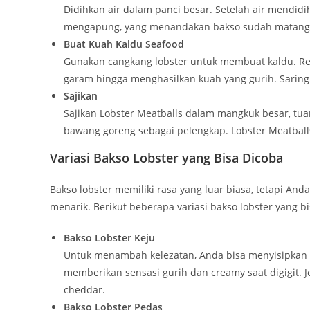
Didihkan air dalam panci besar. Setelah air mendid
mengapung, yang menandakan bakso sudah matang. 
Buat Kuah Kaldu Seafood
Gunakan cangkang lobster untuk membuat kaldu. R
garam hingga menghasilkan kuah yang gurih. Saring
Sajikan
Sajikan Lobster Meatballs dalam mangkuk besar, tu
bawang goreng sebagai pelengkap. Lobster Meatballs
Variasi Bakso Lobster yang Bisa Dicoba
Bakso lobster memiliki rasa yang luar biasa, tetapi And
menarik. Berikut beberapa variasi bakso lobster yang b
Bakso Lobster Keju
Untuk menambah kelezatan, Anda bisa menyisipkan k
memberikan sensasi gurih dan creamy saat digigit. J
cheddar.
Bakso Lobster Pedas