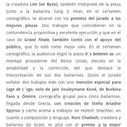
la creadora
Lim Set Byeol,
también intérprete de la pieza
junto a la bailarina Yang Ji Yeon, en el certamen
coreográfico, se alzaron con los
premios del jurado a las
mejores piezas
. Dos trabajos que coincidieron en la
contundencia propositiva y excelente ejecución, y que en el
caso de
Grand Finale,
también contó con el apoyo del
público,
que lo votó como mejor solo. En el certamen
coreográfico, la audiencia eligió la pieza
It´s between us
, un
montaje procedente del Reino Unido, mecido en la
amabilidad y la corrección, del que destacó la
interpretación de sus dos bailarines. Quiso el jurado
señalar dos trabajos más con una
mención especial para
Lego de L´ego,
solo de Jain Souleymane Koné, de Burkina
Faso y
Ómnira
,
coreografía grupal para cinco bailarinas,
llegada desde Grecia,
con creación de Stella Ariadne
Spyrou
y cierto aroma a trabajos de Hofesh Shechter, en
cuanto a composición y lenguaje.
Roni Chadash
, creadora y
bailarina de Israel, se alzó con el
premio a la mejor