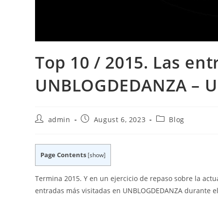
Top 10 / 2015. Las en
UNBLOGDEDANZA – U
Post
Post
Post
admin
August 6, 2023
Blog
author:
published:
category:
Page Contents
[
show
]
Termina 2015. Y en un ejercicio de repaso sobre la actua
entradas más visitadas en UNBLOGDEDANZA durante el 