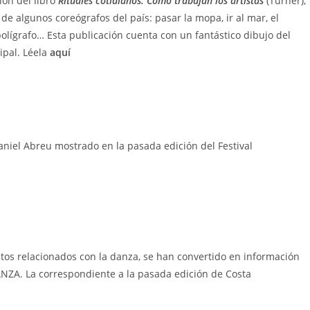
ión del libro
Rituales cotidianos: Cómo trabajan los artistas
(Turner),
 de algunos coreógrafos del país: pasar la mopa, ir al mar, el
 bolígrafo… Esta publicación cuenta con un fantástico dibujo del
ipal. Léela
aquí
 Daniel Abreu mostrado en la pasada edición del Festival
entos relacionados con la danza, se han convertido en información
NZA. La correspondiente a la pasada edición de Costa