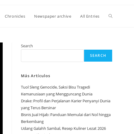
Toggle
Chronicles
Newspaper archive
All Entries
website
Search
SEARCH
search
Más Artículos
Tuol Sleng Genocide, Saksi Bisu Tragedi
Kemanusiaan yang Mengguncang Dunia
Drake: Profil dan Perjalanan Karier Penyanyi Dunia
yang Terus Bersinar
Bisnis Jual Hijab: Panduan Memulai dari Nol hingga
Berkembang
Udang Galahh Sambal, Resep Kuliner Lezat 2026