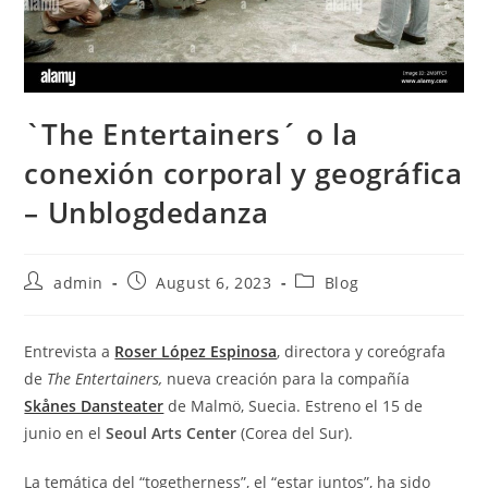
`The Entertainers´ o la
conexión corporal y geográfica
– Unblogdedanza
Post
Post
Post
admin
August 6, 2023
Blog
author:
published:
category:
Entrevista a
Roser López Espinosa
, directora y coreógrafa
de
The Entertainers,
nueva creación para la compañía
Skånes Dansteater
de Malmö, Suecia. Estreno el 15 de
junio en el
Seoul Arts Center
(Corea del Sur).
La temática del “togetherness”, el “estar juntos”, ha sido