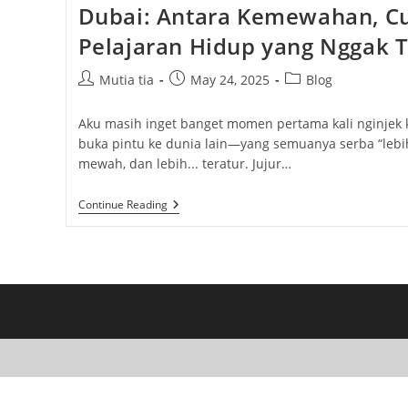
Dubai: Antara Kemewahan, Cu
Pelajaran Hidup yang Nggak 
Post
Post
Post
Mutia tia
May 24, 2025
Blog
author:
published:
category:
Aku masih inget banget momen pertama kali nginjek k
buka pintu ke dunia lain—yang semuanya serba “lebih”
mewah, dan lebih... teratur. Jujur…
Dubai:
Continue Reading
Antara
Kemewahan,
Culture
Shock,
Dan
Pelajaran
Hidup
Yang
Nggak
Terlupakan