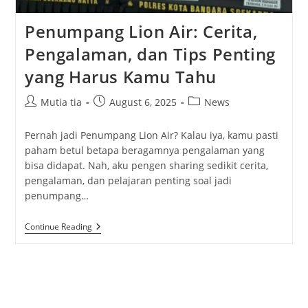
Penumpang Lion Air: Cerita,
Pengalaman, dan Tips Penting
yang Harus Kamu Tahu
Post
Post
Post
Mutia tia
August 6, 2025
News
author:
published:
category:
Pernah jadi Penumpang Lion Air? Kalau iya, kamu pasti
paham betul betapa beragamnya pengalaman yang
bisa didapat. Nah, aku pengen sharing sedikit cerita,
pengalaman, dan pelajaran penting soal jadi
penumpang…
Penumpang
Continue Reading
Lion
Air:
Cerita,
Pengalaman,
Dan
Tips
Penting