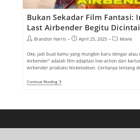
Bukan Sekadar Film Fantasi: I
Last Airbender Begitu Dicinta
Post
Post
Post
Brandon Harris
April 25, 2025
Movie
author:
published:
category:
Oke, jadi buat kamu yang mungkin baru dengar atau m
Airbender" adalah film adaptasi live-action dari kartu
Airbender produksi Nickelodeon. Ceritanya tentang 
Bukan
Continue Reading
Sekadar
Film
Fantasi:
Ini
Alasan
The
Last
Airbender
Begitu
Dicintai