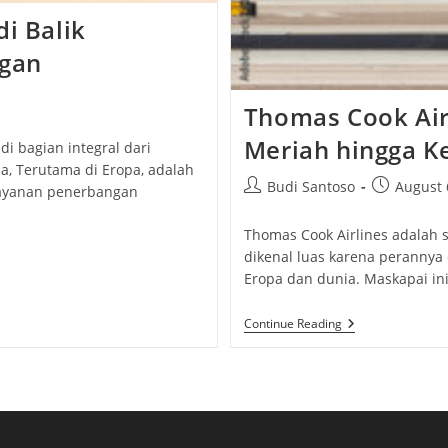
di Balik
ngan
Thomas Cook Air
Meriah hingga Ke
i bagian integral dari
a, Terutama di Eropa, adalah
Post
Post
Budi Santoso
August 
layanan penerbangan
author:
published:
Thomas Cook Airlines adalah 
dikenal luas karena perannya
Eropa dan dunia. Maskapai i
Thomas
Continue Reading
Cook
Airlines:
Dari
Liburan
Murah
Meriah
Hingga