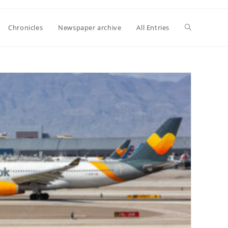
Toggle
Chronicles
Newspaper archive
All Entries
website
search