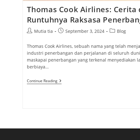
Thomas Cook Airlines: Cerita 
Runtuhnya Raksasa Penerba
Post
Post
Post
Mutia tia
September 3, 2024
Blog
author:
published:
category:
Thomas Cook Airlines, sebuah nama yang telah menjad
industri penerbangan dan perjalanan di seluruh duni
maskapai penerbangan yang terkenal menyediakan 
berbiaya…
Thomas
Continue Reading
Cook
Airlines:
Cerita
Di
Balik
Runtuhnya
Raksasa
Penerbangan