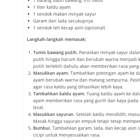
1 batang daun bawang, iris halus
1 liter kaldu ayam
1 sendok makan minyak sayur
Garam dan lada secukupnya
1 sendok teh kecap asin (opsional)
Langkah-langkah memasak:
Tumis bawang putih.
Panaskan minyak sayur dalam
putih hingga harum dan berubah warna menjadi
putih terlebih dahulu akan memberikan rasa yang
Masukkan ayam.
Tambahkan potongan ayam ke da
ayam berubah warna dan matang sempurna. Past
agar rasa kaldu yang dihasilkan lebih kaya.
Tambahkan kaldu ayam.
Tuang kaldu ayam ke dala
ayam memberikan rasa yang gurih dan kaya pada 
lezat.
Masukkan sayuran.
Setelah kaldu mendidih, masuk
Masak hingga sayuran empuk tetapi tetap memper
Bumbui.
Tambahkan garam, lada, dan kecap asin se
cicipi untuk menyesuaikan rasa.