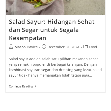
Salad Sayur: Hidangan Sehat
dan Segar untuk Segala
Kesempatan
Post
Post
Post
Mason Davies
December 31, 2024
Food
author:
published:
category:
Salad sayur adalah salah satu pilihan makanan sehat
yang semakin populer di berbagai kalangan. Dengan
kombinasi sayuran segar dan dressing yang lezat, salad
sayur tidak hanya memanjakan lidah tetapi juga…
Salad
Continue Reading
Sayur:
Hidangan
Sehat
Dan
Segar
Untuk