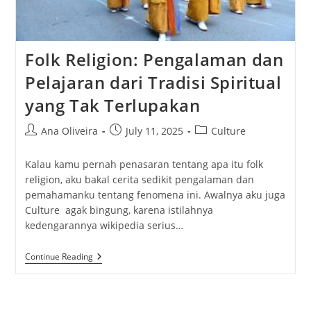
Folk Religion: Pengalaman dan
Pelajaran dari Tradisi Spiritual
yang Tak Terlupakan
Post
Post
Post
Ana Oliveira
July 11, 2025
Culture
author:
published:
category:
Kalau kamu pernah penasaran tentang apa itu folk
religion, aku bakal cerita sedikit pengalaman dan
pemahamanku tentang fenomena ini. Awalnya aku juga
Culture agak bingung, karena istilahnya
kedengarannya wikipedia serius…
Folk
Continue Reading
Religion:
Pengalaman
Dan
Pelajaran