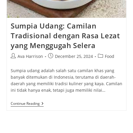
Sumpia Udang: Camilan
Tradisional dengan Rasa Lezat
yang Menggugah Selera
Post
Post
Post
Ava Harrison
December 25, 2024
Food
author:
published:
category:
Sumpia udang adalah salah satu camilan khas yang
banyak ditemukan di Indonesia, terutama di daerah-
daerah yang memiliki tradisi kuliner yang kaya. Camilan
ini tidak hanya enak, tetapi juga memiliki nilai…
Sumpia
Continue Reading
Udang:
Camilan
Tradisional
Dengan
Rasa
Lezat