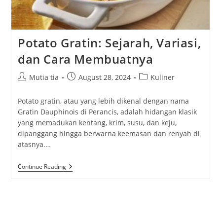
Potato Gratin: Sejarah, Variasi,
dan Cara Membuatnya
Post
Post
Post
Mutia tia
August 28, 2024
Kuliner
author:
published:
category:
Potato gratin, atau yang lebih dikenal dengan nama
Gratin Dauphinois di Perancis, adalah hidangan klasik
yang memadukan kentang, krim, susu, dan keju,
dipanggang hingga berwarna keemasan dan renyah di
atasnya.…
Potato
Continue Reading
Gratin:
Sejarah,
Variasi,
Dan
Cara
Membuatnya