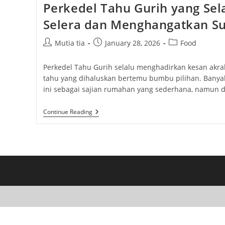
Perkedel Tahu Gurih yang Se
Selera dan Menghangatkan S
Post
Post
Post
Mutia tia
January 28, 2026
Food
author:
published:
category:
Perkedel Tahu Gurih selalu menghadirkan kesan akra
tahu yang dihaluskan bertemu bumbu pilihan. Bany
ini sebagai sajian rumahan yang sederhana, namun 
Perkedel
Continue Reading
Tahu
Gurih
Yang
Selalu
Menggugah
Selera
Dan
Menghangatkan
Suasana
Rumah