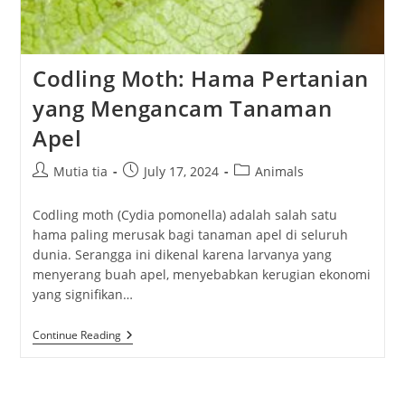
Codling Moth: Hama Pertanian
yang Mengancam Tanaman
Apel
Post
Post
Post
Mutia tia
July 17, 2024
Animals
author:
published:
category:
Codling moth (Cydia pomonella) adalah salah satu
hama paling merusak bagi tanaman apel di seluruh
dunia. Serangga ini dikenal karena larvanya yang
menyerang buah apel, menyebabkan kerugian ekonomi
yang signifikan…
Codling
Continue Reading
Moth:
Hama
Pertanian
Yang