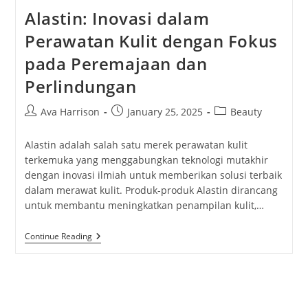
Alastin: Inovasi dalam
Perawatan Kulit dengan Fokus
pada Peremajaan dan
Perlindungan
Post
Post
Post
Ava Harrison
January 25, 2025
Beauty
author:
published:
category:
Alastin adalah salah satu merek perawatan kulit
terkemuka yang menggabungkan teknologi mutakhir
dengan inovasi ilmiah untuk memberikan solusi terbaik
dalam merawat kulit. Produk-produk Alastin dirancang
untuk membantu meningkatkan penampilan kulit,…
Alastin:
Continue Reading
Inovasi
Dalam
Perawatan
Kulit
Dengan
Fokus