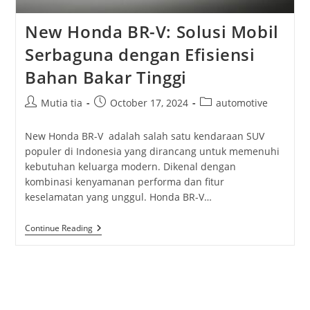
New Honda BR-V: Solusi Mobil
Serbaguna dengan Efisiensi
Bahan Bakar Tinggi
Post
Post
Post
Mutia tia
October 17, 2024
automotive
author:
published:
category:
New Honda BR-V adalah salah satu kendaraan SUV
populer di Indonesia yang dirancang untuk memenuhi
kebutuhan keluarga modern. Dikenal dengan
kombinasi kenyamanan performa dan fitur
keselamatan yang unggul. Honda BR-V…
New
Continue Reading
Honda
BR-
V:
Solusi
Mobil
Serbaguna
Dengan