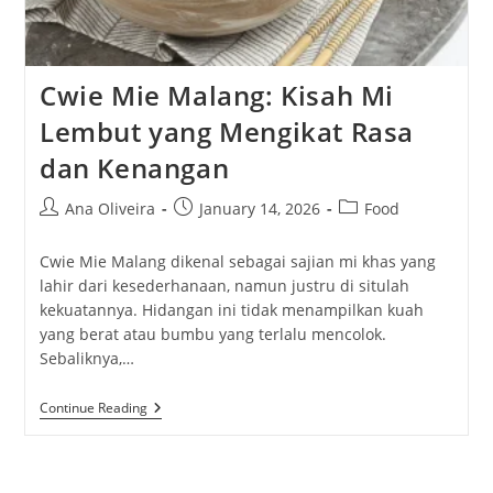
Cwie Mie Malang: Kisah Mi
Lembut yang Mengikat Rasa
dan Kenangan
Post
Post
Post
Ana Oliveira
January 14, 2026
Food
author:
published:
category:
Cwie Mie Malang dikenal sebagai sajian mi khas yang
lahir dari kesederhanaan, namun justru di situlah
kekuatannya. Hidangan ini tidak menampilkan kuah
yang berat atau bumbu yang terlalu mencolok.
Sebaliknya,…
Cwie
Continue Reading
Mie
Malang:
Kisah
Mi