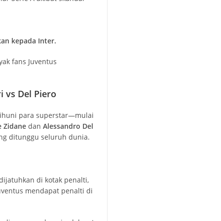
kan kepada Inter.
yak fans Juventus
i vs Del Piero
dihuni para superstar—mulai
e Zidane
dan
Alessandro Del
ng ditunggu seluruh dunia.
dijatuhkan di kotak penalti,
uventus mendapat penalti di