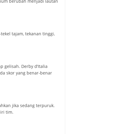
adium berubah menjadi lautan
ekel tajam, tekanan tinggi,
 gelisah. Derby d’Italia
ada skor yang benar-benar
hkan jika sedang terpuruk.
ri tim.