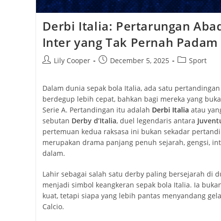
Derbi Italia: Pertarungan Aba
Inter yang Tak Pernah Padam
Post
Post
Post
Lily Cooper
December 5, 2025
Sport
author:
published:
category:
Dalam dunia sepak bola Italia, ada satu pertandinga
berdegup lebih cepat, bahkan bagi mereka yang buka
Serie A. Pertandingan itu adalah
Derbi Italia
atau yang
sebutan
Derby d’Italia
, duel legendaris antara
Juvent
pertemuan kedua raksasa ini bukan sekadar pertandin
merupakan drama panjang penuh sejarah, gengsi, intri
dalam.
Lahir sebagai salah satu derby paling bersejarah di du
menjadi simbol keangkeran sepak bola Italia. Ia buka
kuat, tetapi siapa yang lebih pantas menyandang gela
Calcio.