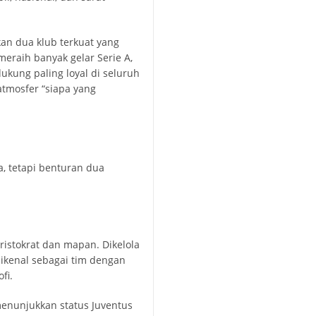
akan dua klub terkuat yang
eraih banyak gelar Serie A,
ukung paling loyal di seluruh
atmosfer “siapa yang
a, tetapi benturan dua
aristokrat dan mapan. Dikelola
dikenal sebagai tim dengan
fi.
 menunjukkan status Juventus