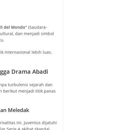
lli del Mondo”
(Saudara-
kultural, dan menjadi simbol
tu.
k internasional lebih luas,
ingga Drama Abadi
anpa turbulensi sejarah dan
berikut menjadi titik panas
uhan Meledak
valitas ini. Juventus dijatuhi
ar Serie A akibat skandal