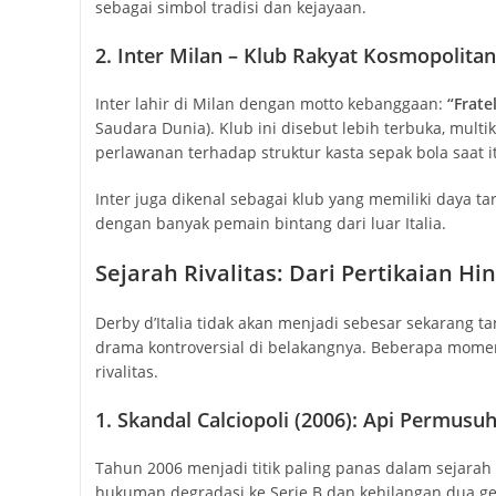
sebagai simbol tradisi dan kejayaan.
2. Inter Milan – Klub Rakyat Kosmopolitan
Inter lahir di Milan dengan motto kebanggaan:
“Frate
Saudara Dunia). Klub ini disebut lebih terbuka, multi
perlawanan terhadap struktur kasta sepak bola saat i
Inter juga dikenal sebagai klub yang memiliki daya tari
dengan banyak pemain bintang dari luar Italia.
Sejarah Rivalitas: Dari Pertikaian H
Derby d’Italia tidak akan menjadi sebesar sekarang t
drama kontroversial di belakangnya. Beberapa momen 
rivalitas.
1. Skandal Calciopoli (2006): Api Permus
Tahun 2006 menjadi titik paling panas dalam sejarah ri
hukuman degradasi ke Serie B dan kehilangan dua gel