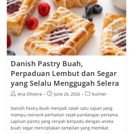
Yang
Membuat
Siapa
Saja
Jatuh
Hati
Danish Pastry Buah,
Perpaduan Lembut dan Segar
yang Selalu Menggugah Selera
Post
Post
Post
Ana Oliveira
June 26, 2026
Kuliner
author:
published:
category:
Danish Pastry Buah menjadi salah satu sajian yang
mampu menarik perhatian sejak pandangan pertama.
Lapisan pastry yang renyah berpadu dengan aneka
buah segar menciptakan tampilan yang memikat