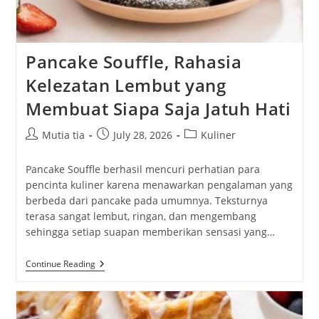
Pancake Souffle, Rahasia
Kelezatan Lembut yang
Membuat Siapa Saja Jatuh Hati
Post
Post
Post
Mutia tia
July 28, 2026
Kuliner
author:
published:
category:
Pancake Souffle berhasil mencuri perhatian para
pencinta kuliner karena menawarkan pengalaman yang
berbeda dari pancake pada umumnya. Teksturnya
terasa sangat lembut, ringan, dan mengembang
sehingga setiap suapan memberikan sensasi yang…
Pancake
Continue Reading
Souffle,
Rahasia
Kelezatan
Lembut