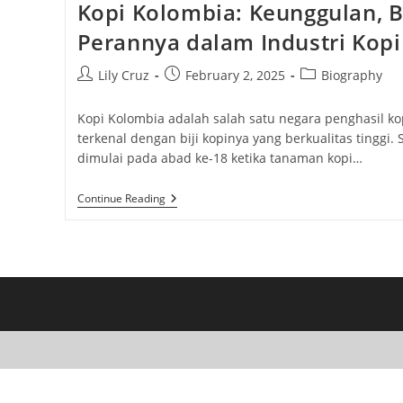
Kopi Kolombia: Keunggulan, 
Perannya dalam Industri Kopi
Post
Post
Post
Lily Cruz
February 2, 2025
Biography
author:
published:
category:
Kopi Kolombia adalah salah satu negara penghasil kop
terkenal dengan biji kopinya yang berkualitas tinggi. 
dimulai pada abad ke-18 ketika tanaman kopi…
Kopi
Continue Reading
Kolombia:
Keunggulan,
Budidaya,
Dan
Perannya
Dalam
Industri
Kopi
Dunia