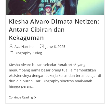
Kiesha Alvaro Dimata Netizen:
Antara Cibiran dan
Kekaguman
Post
Post
Ava Harrison
June 6, 2025
author:
published:
Post
Biography
/
Blog
category:
Kiesha Alvaro bukan sekadar "anak artis" yang
menumpang nama besar orang tua. Ia membuktikan
eksistensinya dengan bekerja keras dan terus belajar di
dunia hiburan. Dari Biography sinetron anak-anak
hingga peran…
Kiesha
Continue Reading
Alvaro
Dimata
Netizen: