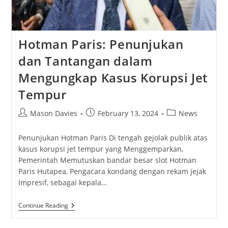
Hotman Paris: Penunjukan
dan Tantangan dalam
Mengungkap Kasus Korupsi Jet
Tempur
Post
Post
Post
Mason Davies
February 13, 2024
News
author:
published:
category:
Penunjukan Hotman Paris Di tengah gejolak publik atas
kasus korupsi jet tempur yang Menggemparkan,
Pemerintah Memutuskan bandar besar slot Hotman
Paris Hutapea, Pengacara kondang dengan rekam jejak
Impresif, sebagai kepala…
Hotman
Continue Reading
Paris:
Penunjukan