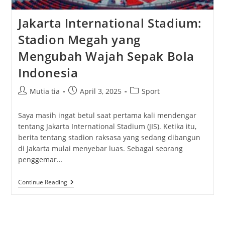
Jakarta International Stadium:
Stadion Megah yang
Mengubah Wajah Sepak Bola
Indonesia
Post
Post
Post
Mutia tia
April 3, 2025
Sport
author:
published:
category:
Saya masih ingat betul saat pertama kali mendengar
tentang Jakarta International Stadium (JIS). Ketika itu,
berita tentang stadion raksasa yang sedang dibangun
di Jakarta mulai menyebar luas. Sebagai seorang
penggemar…
Jakarta
Continue Reading
International
Stadium:
Stadion
Megah
Yang