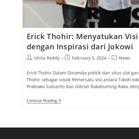
Erick Thohir: Menyatukan Vis
dengan Inspirasi dari Jokowi
Post
Post
Post
Ishita Reddy
February 5, 2024
News
author:
published:
category:
Erick Thohir Dalam Dinamika politik dan situs slot gac
Thohir sebagai sosok Pemersatu visi antara Tokoh-toko
Prabowo Subianto dan Gibran Rakabuming Raka, deng
Erick
Continue Reading
Thohir:
Menyatukan
Visi
Prabowo-
Gibran
Dengan
Inspirasi