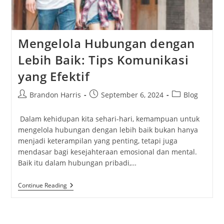
Mengelola Hubungan dengan
Lebih Baik: Tips Komunikasi
yang Efektif
Post
Post
Post
Brandon Harris
September 6, 2024
Blog
author:
published:
category:
Dalam kehidupan kita sehari-hari, kemampuan untuk
mengelola hubungan dengan lebih baik bukan hanya
menjadi keterampilan yang penting, tetapi juga
mendasar bagi kesejahteraan emosional dan mental.
Baik itu dalam hubungan pribadi,…
Mengelola
Continue Reading
Hubungan
Dengan
Lebih
Baik: