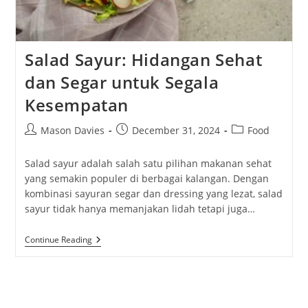
Salad Sayur: Hidangan Sehat
dan Segar untuk Segala
Kesempatan
Post
Post
Post
Mason Davies
December 31, 2024
Food
author:
published:
category:
Salad sayur adalah salah satu pilihan makanan sehat
yang semakin populer di berbagai kalangan. Dengan
kombinasi sayuran segar dan dressing yang lezat, salad
sayur tidak hanya memanjakan lidah tetapi juga…
Salad
Continue Reading
Sayur:
Hidangan
Sehat
Dan
Segar
Untuk