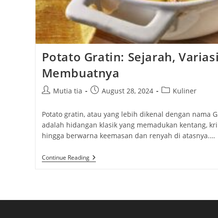
Potato Gratin: Sejarah, Varias
Membuatnya
Post
Post
Post
Mutia tia
August 28, 2024
Kuliner
author:
published:
category:
Potato gratin, atau yang lebih dikenal dengan nama G
adalah hidangan klasik yang memadukan kentang, kri
hingga berwarna keemasan dan renyah di atasnya.…
Potato
Continue Reading
Gratin:
Sejarah,
Variasi,
Dan
Cara
Membuatnya